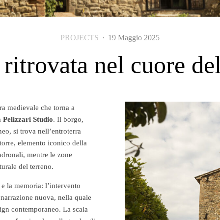
PROJECTS
·
19 Maggio 2025
ritrovata nel cuore de
a medievale che torna a
a
Pelizzari Studio
. Il borgo,
eo, si trova nell’entroterra
 torre, elemento iconico della
adronali, mentre le zone
urale del terreno.
o e la memoria: l’intervento
a narrazione nuova, nella quale
esign contemporaneo. La scala