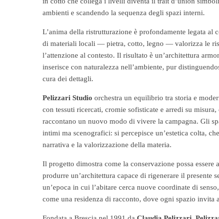
in cotto che collega i livelli diventa il trait d’union simbo
ambienti e scandendo la sequenza degli spazi interni.
L’anima della ristrutturazione è profondamente legata al co
di materiali locali — pietra, cotto, legno — valorizza le ris
l’attenzione al contesto. Il risultato è un’architettura armo
inserisce con naturalezza nell’ambiente, pur distinguendo
cura dei dettagli.
Pelizzari Studio
orchestra un equilibrio tra storia e moder
con tessuti ricercati, cromie sofisticate e arredi su misur
raccontano un nuovo modo di vivere la campagna. Gli spa
intimi ma scenografici: si percepisce un’estetica colta, ch
narrativa e la valorizzazione della materia.
Il progetto dimostra come la conservazione possa essere a
produrre un’architettura capace di rigenerare il presente se
un’epoca in cui l’abitare cerca nuove coordinate di senso,
come una residenza di racconto, dove ogni spazio invita al
Fondata a Brescia nel 1991 da
Claudia Pelizzari
,
Pelizza