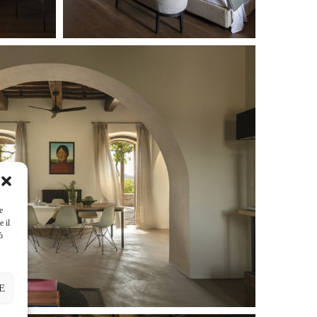
e
e il
ò
E