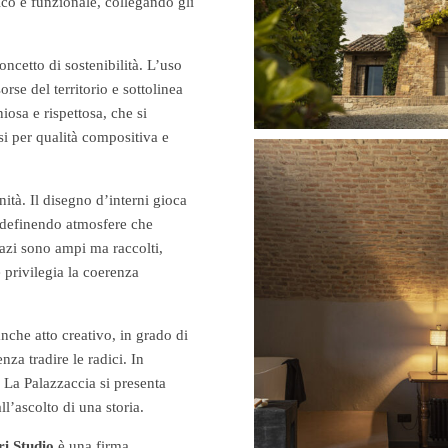
lico e funzionale, collegando gli
ncetto di sostenibilità. L’uso
orse del territorio e sottolinea
niosa e rispettosa, che si
si per qualità compositiva e
nità. Il disegno d’interni gioca
a, definendo atmosfere che
zi sono ampi ma raccolti,
e privilegia la coerenza
nche atto creativo, in grado di
nza tradire le radici. In
 La Palazzaccia si presenta
l’ascolto di una storia.
ri Studio
è una firma