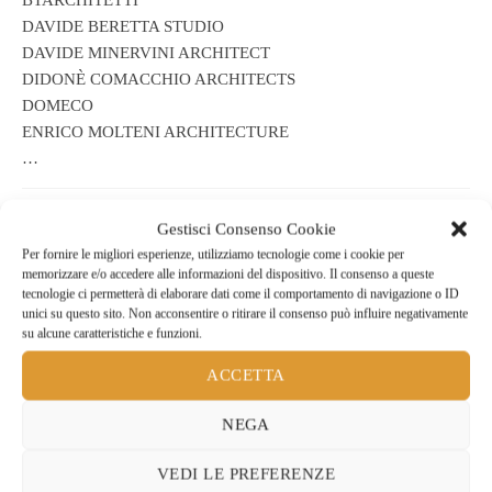
BTARCHITETTI
DAVIDE BERETTA STUDIO
DAVIDE MINERVINI ARCHITECT
DIDONÈ COMACCHIO ARCHITECTS
DOMECO
ENRICO MOLTENI ARCHITECTURE
…
Gestisci Consenso Cookie
Descrizione
Per fornire le migliori esperienze, utilizziamo tecnologie come i cookie per
memorizzare e/o accedere alle informazioni del dispositivo. Il consenso a queste
tecnologie ci permetterà di elaborare dati come il comportamento di navigazione o ID
Descrizione
unici su questo sito. Non acconsentire o ritirare il consenso può influire negativamente
su alcune caratteristiche e funzioni.
QUARTERLY
ACCETTA
Cover price € 10,00
NEGA
Produced in Italian and English
VEDI LE PREFERENZE