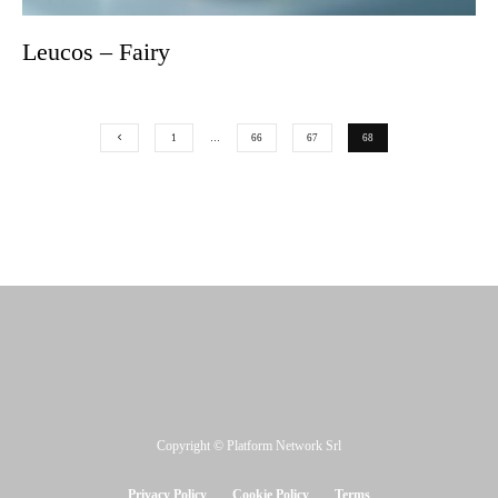
Leucos – Fairy
1
…
66
67
68
Copyright © Platform Network Srl
Privacy Policy
Cookie Policy
Terms