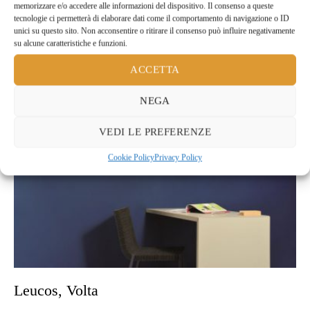
memorizzare e/o accedere alle informazioni del dispositivo. Il consenso a queste
tecnologie ci permetterà di elaborare dati come il comportamento di navigazione o ID
Cristina Rubinetterie, Serie ITALY design by
unici su questo sito. Non acconsentire o ritirare il consenso può influire negativamente
su alcune caratteristiche e funzioni.
Busetti Garuti Redaelli
ACCETTA
NEGA
VEDI LE PREFERENZE
Cookie Policy
Privacy Policy
Leucos, Volta